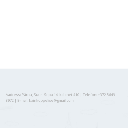
PERELEPITAJA (
family mediator
) –
tsiviilmenetluses on perelepitaja erialase ette-
valmistusega erapooletu spetsialist, kes
vahendab eri arvamusel olevate paaride
konflikti või lapsevanemate omavahelist
suhtlust kokkuleppe saavutamise eesmärgil.
Vaata lähemalt »
Aadress: Pärnu, Suur- Sepa 14, kabinet 410 | Telefon: +372 5649
3972 | E-mail: kairikoppelise@gmail.com