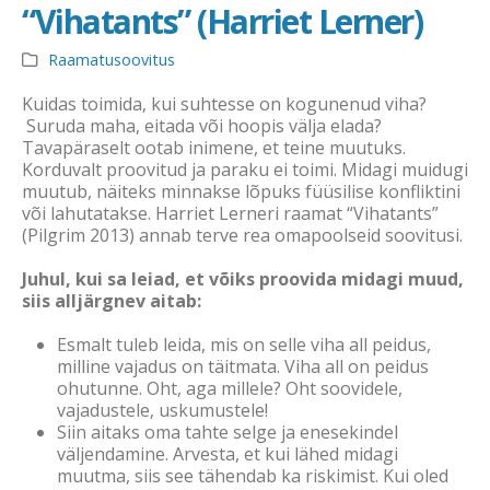
“Vihatants” (Harriet Lerner)
Raamatusoovitus
Kuidas toimida, kui suhtesse on kogunenud viha?
Suruda maha, eitada või hoopis välja elada?
Tavapäraselt ootab inimene, et teine muutuks.
Korduvalt proovitud ja paraku ei toimi. Midagi muidugi
muutub, näiteks minnakse lõpuks füüsilise konfliktini
või lahutatakse. Harriet Lerneri raamat “Vihatants”
(Pilgrim 2013) annab terve rea omapoolseid soovitusi.
Juhul, kui sa leiad, et võiks proovida midagi muud,
siis alljärgnev aitab:
Esmalt tuleb leida, mis on selle viha all peidus,
milline vajadus on täitmata. Viha all on peidus
ohutunne. Oht, aga millele? Oht soovidele,
vajadustele, uskumustele!
Siin aitaks oma tahte selge ja enesekindel
väljendamine. Arvesta, et kui lähed midagi
muutma, siis see tähendab ka riskimist. Kui oled