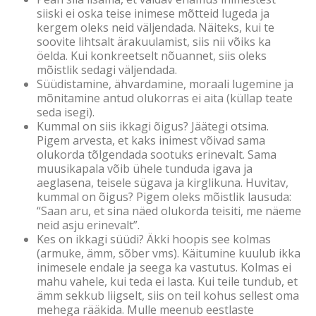
siiski ei oska teise inimese mõtteid lugeda ja
kergem oleks neid väljendada. Näiteks, kui te
soovite lihtsalt ärakuulamist, siis nii võiks ka
öelda. Kui konkreetselt nõuannet, siis oleks
mõistlik sedagi väljendada.
Süüdistamine, ähvardamine, moraali lugemine ja
mõnitamine antud olukorras ei aita (küllap teate
seda isegi).
Kummal on siis ikkagi õigus? Jäätegi otsima.
Pigem arvesta, et kaks inimest võivad sama
olukorda tõlgendada sootuks erinevalt. Sama
muusikapala võib ühele tunduda igava ja
aeglasena, teisele sügava ja kirglikuna. Huvitav,
kummal on õigus? Pigem oleks mõistlik lausuda:
“Saan aru, et sina näed olukorda teisiti, me näeme
neid asju erinevalt”.
Kes on ikkagi süüdi? Äkki hoopis see kolmas
(armuke, ämm, sõber vms). Käitumine kuulub ikka
inimesele endale ja seega ka vastutus. Kolmas ei
mahu vahele, kui teda ei lasta. Kui teile tundub, et
ämm sekkub liigselt, siis on teil kohus sellest oma
mehega rääkida. Mulle meenub eestlaste