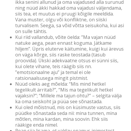
ikka senini allunud ja oma vajadused alla surunud
ning nüüd äkki hakkad oma vajadusi väljendama,
siis tea, et muutus ei pruugi kõigile meeldida.
Vana muster, olgu või konfliktne, on siiski
turvalisem. Seega, sa võid võtta seisukoha, kui asi
on sulle tähtis.
Kui riid vallandub, võite öelda: ”Ma vajan nüüd
natuke aega, pean ennast koguma. Jätkame
hiljem”. Üpris eluterve käitumine, kuigi kui ärevus
on väga kõrge, siis raske teostada (tasub
proovida). Ükski adekvaatne otsus ei sünni siis,
kui olete vihane, teis räägib siis nn.
”emotsionaalne aju” ja temal ei ole
ratsionaalsusega mingit pistmist.
Nüüd oleks aeg mõelda: “Mis mind hetkel
tegelikult ärritab?”, “Mis ma tegelikult hetkel
vajaksin?”; “Millele ma tajun ohtu?” – selgita välja
ka oma seiskoht ja püüa see sõnastada.
Kui oled mõistnud, mis on küsimuste vastus, siis
püüdke sõnastada seda nii: mina tunnen, mina
mõtlen, mina kardan, mina soovin. Ehk siis
rääkige enda nimel.
Pean siia lisama, et valdav enamus inimestest