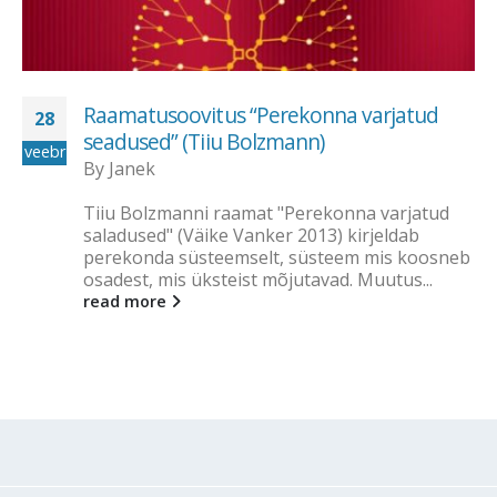
Raamatusoovitus “Perekonna varjatud
28
seadused” (Tiiu Bolzmann)
veebr
By
Janek
Tiiu Bolzmanni raamat "Perekonna varjatud
saladused" (Väike Vanker 2013) kirjeldab
perekonda süsteemselt, süsteem mis koosneb
osadest, mis üksteist mõjutavad. Muutus...
read more