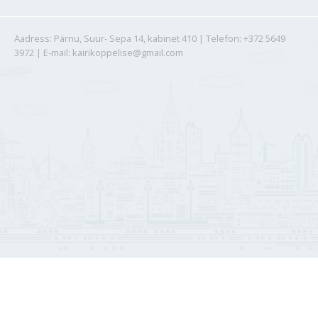
Aadress: Pärnu, Suur- Sepa 14, kabinet 410 | Telefon: +372 5649
3972 | E-mail: kairikoppelise@gmail.com